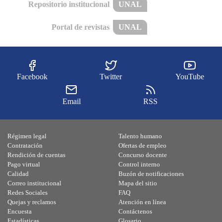
Repositorio institucional
UNAL
Portal de revistas
UNAL
Facebook
Twitter
YouTube
Email
RSS
Régimen legal
Talento humano
Contratación
Ofertas de empleo
Rendición de cuentas
Concurso docente
Pago virtual
Control interno
Calidad
Buzón de notificaciones
Correo institucional
Mapa del sitio
Redes Sociales
FAQ
Quejas y reclamos
Atención en línea
Encuesta
Contáctenos
Estadísticas
Glosario