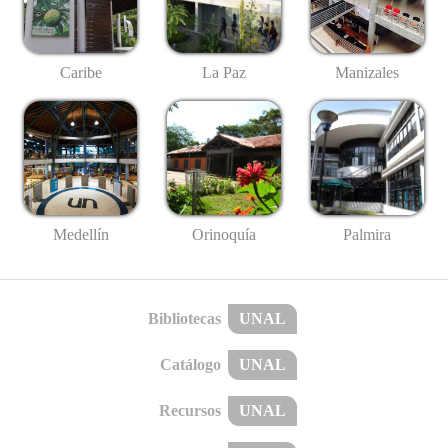
Caribe
La Paz
Manizales
Medellín
Palmira
Orinoquía
Bibliotecas
UNAL
Catálogo
UNAL
Recursos
UNAL