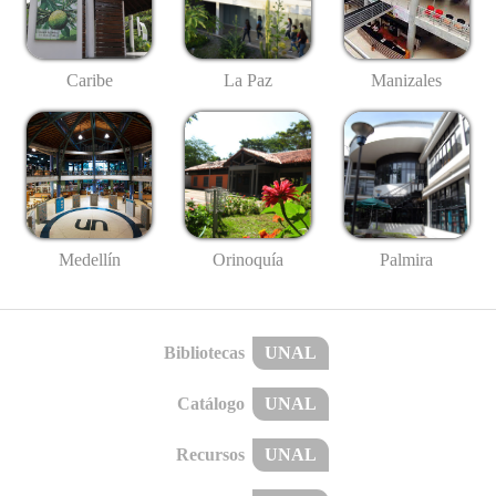
Caribe
La Paz
Manizales
Medellín
Palmira
Orinoquía
Bibliotecas
UNAL
Catálogo
UNAL
Recursos
UNAL