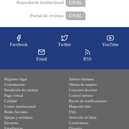
Repositorio institucional
UNAL
Portal de revistas
UNAL
Facebook
Twitter
YouTube
Email
RSS
Régimen legal
Talento humano
Contratación
Ofertas de empleo
Rendición de cuentas
Concurso docente
Pago virtual
Control interno
Calidad
Buzón de notificaciones
Correo institucional
Mapa del sitio
Redes Sociales
FAQ
Quejas y reclamos
Atención en línea
Encuesta
Contáctenos
Estadísticas
Glosario