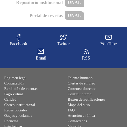
Repositorio institucional
UNAL
Portal de revistas
UNAL
Facebook
Twitter
YouTube
Email
RSS
Régimen legal
Talento humano
Contratación
Ofertas de empleo
Rendición de cuentas
Concurso docente
Pago virtual
Control interno
Calidad
Buzón de notificaciones
Correo institucional
Mapa del sitio
Redes Sociales
FAQ
Quejas y reclamos
Atención en línea
Encuesta
Contáctenos
Estadísticas
Glosario