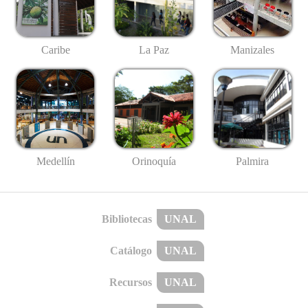
Caribe
La Paz
Manizales
Medellín
Palmira
Orinoquía
Bibliotecas
UNAL
Catálogo
UNAL
Recursos
UNAL