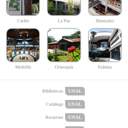
Caribe
La Paz
Manizales
Medellín
Palmira
Orinoquía
Bibliotecas
UNAL
Catálogo
UNAL
Recursos
UNAL