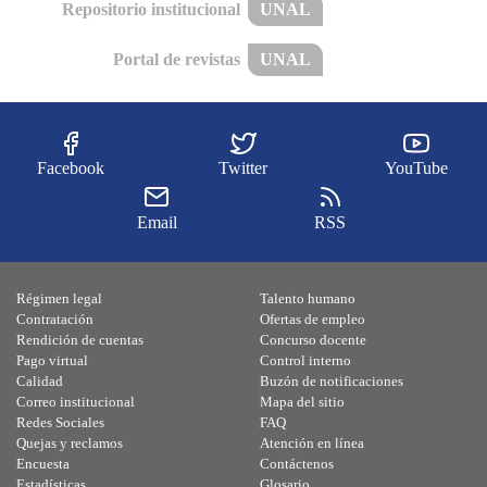
Repositorio institucional
UNAL
Portal de revistas
UNAL
Facebook
Twitter
YouTube
Email
RSS
Régimen legal
Talento humano
Contratación
Ofertas de empleo
Rendición de cuentas
Concurso docente
Pago virtual
Control interno
Calidad
Buzón de notificaciones
Correo institucional
Mapa del sitio
Redes Sociales
FAQ
Quejas y reclamos
Atención en línea
Encuesta
Contáctenos
Estadísticas
Glosario