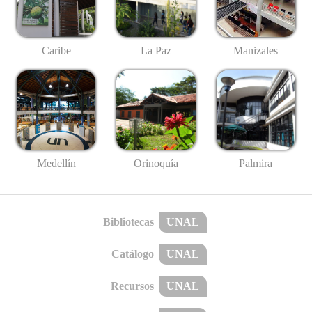
Caribe
La Paz
Manizales
Medellín
Palmira
Orinoquía
Bibliotecas
UNAL
Catálogo
UNAL
Recursos
UNAL