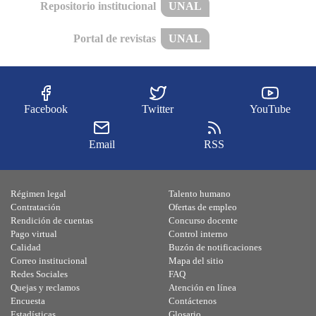
Repositorio institucional
UNAL
Portal de revistas
UNAL
Facebook
Twitter
YouTube
Email
RSS
Régimen legal
Talento humano
Contratación
Ofertas de empleo
Rendición de cuentas
Concurso docente
Pago virtual
Control interno
Calidad
Buzón de notificaciones
Correo institucional
Mapa del sitio
Redes Sociales
FAQ
Quejas y reclamos
Atención en línea
Encuesta
Contáctenos
Estadísticas
Glosario