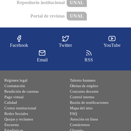
Repositorio institucional
UNAL
Portal de revistas
UNAL
Facebook
Twitter
YouTube
Email
RSS
Régimen legal
Talento humano
Contratación
Ofertas de empleo
Rendición de cuentas
Concurso docente
Pago virtual
Control interno
Calidad
Buzón de notificaciones
Correo institucional
Mapa del sitio
Redes Sociales
FAQ
Quejas y reclamos
Atención en línea
Encuesta
Contáctenos
Estadísticas
Glosario