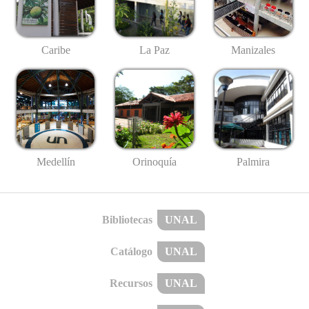
Caribe
La Paz
Manizales
Medellín
Palmira
Orinoquía
Bibliotecas
UNAL
Catálogo
UNAL
Recursos
UNAL