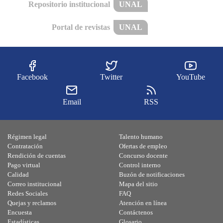
Repositorio institucional
UNAL
Portal de revistas
UNAL
Facebook
Twitter
YouTube
Email
RSS
Régimen legal
Talento humano
Contratación
Ofertas de empleo
Rendición de cuentas
Concurso docente
Pago virtual
Control interno
Calidad
Buzón de notificaciones
Correo institucional
Mapa del sitio
Redes Sociales
FAQ
Quejas y reclamos
Atención en línea
Encuesta
Contáctenos
Estadísticas
Glosario