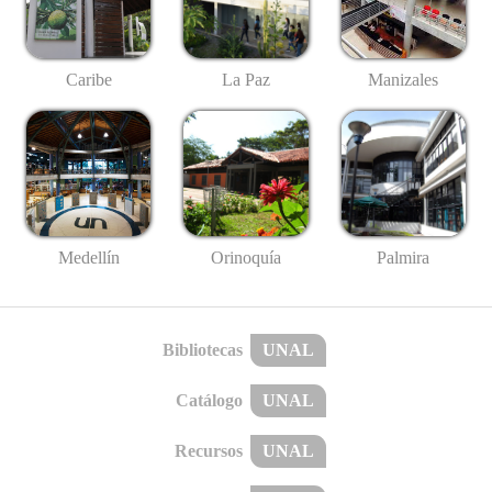
Caribe
La Paz
Manizales
Medellín
Palmira
Orinoquía
Bibliotecas
UNAL
Catálogo
UNAL
Recursos
UNAL