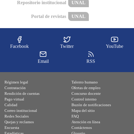
Repositorio institucional
UNAL
Portal de revistas
UNAL
Facebook
Twitter
YouTube
Email
RSS
Régimen legal
Talento humano
Contratación
Ofertas de empleo
Rendición de cuentas
Concurso docente
Pago virtual
Control interno
Calidad
Buzón de notificaciones
Correo institucional
Mapa del sitio
Redes Sociales
FAQ
Quejas y reclamos
Atención en línea
Encuesta
Contáctenos
Estadísticas
Glosario