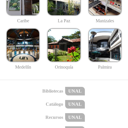
Caribe
La Paz
Manizales
Medellín
Palmira
Orinoquía
Bibliotecas
UNAL
Catálogo
UNAL
Recursos
UNAL