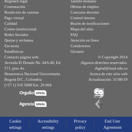
Régimen legal
Talento humano
Contratación
Ofertas de empleo
Rendición de cuentas
Concurso docente
Pago virtual
Control interno
Calidad
Buzón de notificaciones
Correo institucional
Mapa del sitio
Redes Sociales
FAQ
Quejas y reclamos
Atención en línea
Encuesta
Contáctenos
Estadísticas
Glosario
Contacto página web:
© Copyright 2014
Avenida El Dorado No. 44A-40, Ed.
Algunos derechos reservados.
571, piso 4o.
digital@unal.edu.co
Hemeroteca Nacional Universitaria
Acerca de este sitio web
Bogotá D.C., Colombia
Actualización: 31/08/19
(+57 1) 316 5000 Ext. 20 004
Cookie
Accessibility
Privacy
End User
settings
settings
policy
Agreement