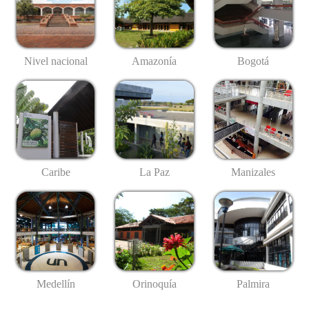
Nivel nacional
Amazonía
Bogotá
Caribe
La Paz
Manizales
Medellín
Palmira
Orinoquía