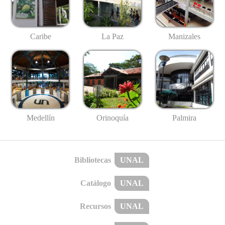
Caribe
La Paz
Manizales
Medellín
Palmira
Orinoquía
Bibliotecas
UNAL
Catálogo
UNAL
Recursos
UNAL