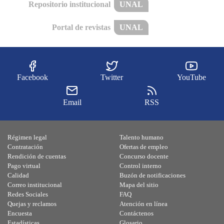
Repositorio institucional
UNAL
Portal de revistas
UNAL
Facebook
Twitter
YouTube
Email
RSS
Régimen legal
Talento humano
Contratación
Ofertas de empleo
Rendición de cuentas
Concurso docente
Pago virtual
Control interno
Calidad
Buzón de notificaciones
Correo institucional
Mapa del sitio
Redes Sociales
FAQ
Quejas y reclamos
Atención en línea
Encuesta
Contáctenos
Estadísticas
Glosario