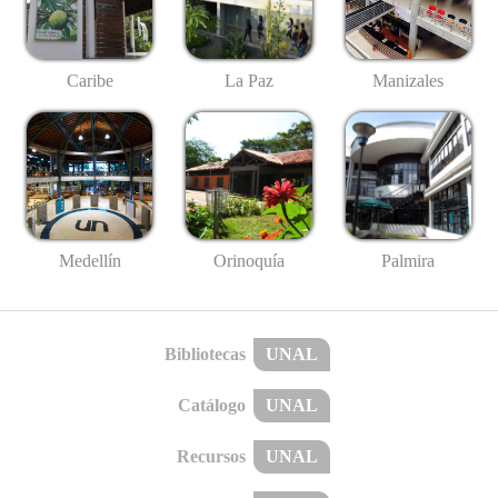
Caribe
La Paz
Manizales
Medellín
Palmira
Orinoquía
Bibliotecas
UNAL
Catálogo
UNAL
Recursos
UNAL