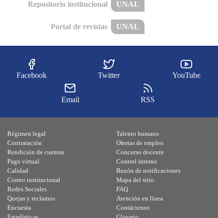
Repositorio institucional
UNAL
Portal de revistas
UNAL
Facebook
Twitter
YouTube
Email
RSS
Régimen legal
Talento humano
Contratación
Ofertas de empleo
Rendición de cuentas
Concurso docente
Pago virtual
Control interno
Calidad
Buzón de notificaciones
Correo institucional
Mapa del sitio
Redes Sociales
FAQ
Quejas y reclamos
Atención en línea
Encuesta
Contáctenos
Estadísticas
Glosario