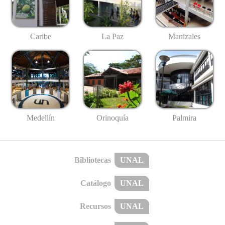
Caribe
La Paz
Manizales
Medellín
Palmira
Orinoquía
Bibliotecas
UNAL
Catálogo
UNAL
Recursos
UNAL