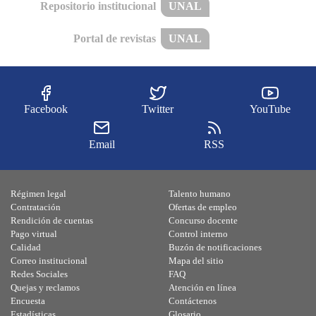
Repositorio institucional
UNAL
Portal de revistas
UNAL
Facebook
Twitter
YouTube
Email
RSS
Régimen legal
Talento humano
Contratación
Ofertas de empleo
Rendición de cuentas
Concurso docente
Pago virtual
Control interno
Calidad
Buzón de notificaciones
Correo institucional
Mapa del sitio
Redes Sociales
FAQ
Quejas y reclamos
Atención en línea
Encuesta
Contáctenos
Estadísticas
Glosario