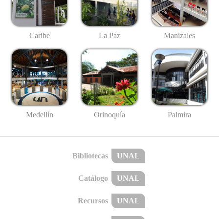
Caribe
La Paz
Manizales
Medellín
Palmira
Orinoquía
Bibliotecas
UNAL
Catálogo
UNAL
Recursos
UNAL