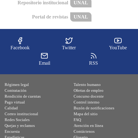
Repositorio institucional
UNAL
Portal de revistas
UNAL
Facebook
Twitter
YouTube
Email
RSS
Régimen legal
Talento humano
Contratación
Ofertas de empleo
Rendición de cuentas
Concurso docente
Pago virtual
Control interno
Calidad
Buzón de notificaciones
Correo institucional
Mapa del sitio
Redes Sociales
FAQ
Quejas y reclamos
Atención en línea
Encuesta
Contáctenos
Estadísticas
Glosario