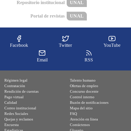
Repositorio institucional
UNAL
Portal de revistas
UNAL
Facebook
Twitter
YouTube
Email
RSS
Régimen legal
Talento humano
Contratación
Ofertas de empleo
Rendición de cuentas
Concurso docente
Pago virtual
Control interno
Calidad
Buzón de notificaciones
Correo institucional
Mapa del sitio
Redes Sociales
FAQ
Quejas y reclamos
Atención en línea
Encuesta
Contáctenos
Estadísticas
Glosario