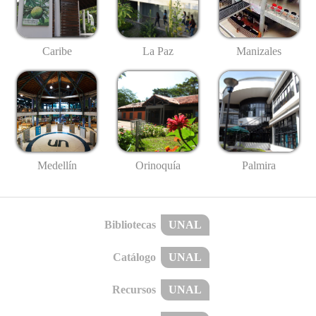
Caribe
La Paz
Manizales
Medellín
Palmira
Orinoquía
Bibliotecas
UNAL
Catálogo
UNAL
Recursos
UNAL