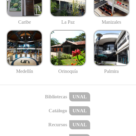
Caribe
La Paz
Manizales
Medellín
Palmira
Orinoquía
Bibliotecas
UNAL
Catálogo
UNAL
Recursos
UNAL