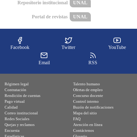
Repositorio institucional
UNAL
Portal de revistas
UNAL
Facebook
Twitter
YouTube
Email
RSS
Régimen legal
Talento humano
Contratación
Ofertas de empleo
Rendición de cuentas
Concurso docente
Pago virtual
Control interno
Calidad
Buzón de notificaciones
Correo institucional
Mapa del sitio
Redes Sociales
FAQ
Quejas y reclamos
Atención en línea
Encuesta
Contáctenos
Estadísticas
Glosario