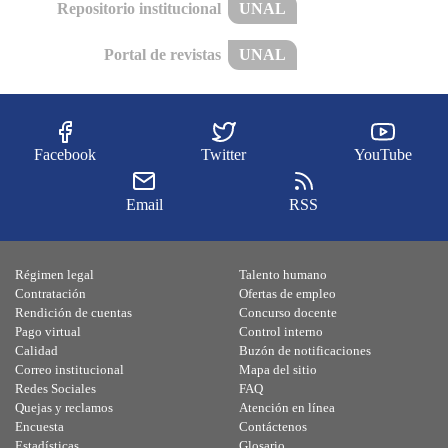
Repositorio institucional
UNAL
Portal de revistas
UNAL
Facebook
Twitter
YouTube
Email
RSS
Régimen legal
Talento humano
Contratación
Ofertas de empleo
Rendición de cuentas
Concurso docente
Pago virtual
Control interno
Calidad
Buzón de notificaciones
Correo institucional
Mapa del sitio
Redes Sociales
FAQ
Quejas y reclamos
Atención en línea
Encuesta
Contáctenos
Estadísticas
Glosario