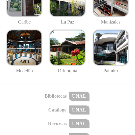
Caribe
La Paz
Manizales
Medellín
Palmira
Orinoquía
Bibliotecas
UNAL
Catálogo
UNAL
Recursos
UNAL