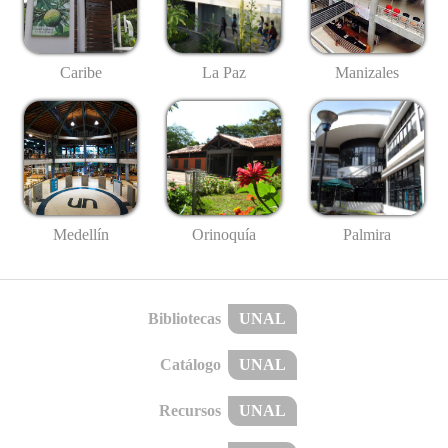
Caribe
La Paz
Manizales
Medellín
Palmira
Orinoquía
Bibliotecas
UNAL
Catálogo
UNAL
Recursos
UNAL