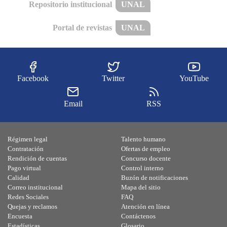
Repositorio institucional
UNAL
Portal de revistas
UNAL
Facebook
Twitter
YouTube
Email
RSS
Régimen legal
Talento humano
Contratación
Ofertas de empleo
Rendición de cuentas
Concurso docente
Pago virtual
Control interno
Calidad
Buzón de notificaciones
Correo institucional
Mapa del sitio
Redes Sociales
FAQ
Quejas y reclamos
Atención en línea
Encuesta
Contáctenos
Estadísticas
Glosario