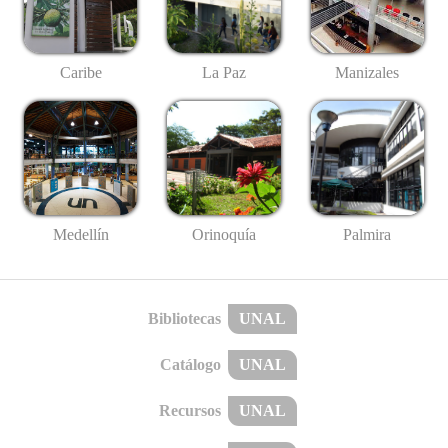
Caribe
La Paz
Manizales
Medellín
Palmira
Orinoquía
Bibliotecas
UNAL
Catálogo
UNAL
Recursos
UNAL