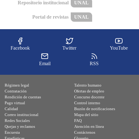
Repositorio institucional
UNAL
Portal de revistas
UNAL
Facebook
Twitter
YouTube
Email
RSS
Régimen legal
Talento humano
Contratación
Ofertas de empleo
Rendición de cuentas
Concurso docente
Pago virtual
Control interno
Calidad
Buzón de notificaciones
Correo institucional
Mapa del sitio
Redes Sociales
FAQ
Quejas y reclamos
Atención en línea
Encuesta
Contáctenos
Estadísticas
Glosario