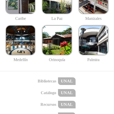
Caribe
La Paz
Manizales
Medellín
Palmira
Orinoquía
Bibliotecas
UNAL
Catálogo
UNAL
Recursos
UNAL