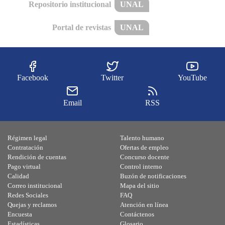
Repositorio institucional
UNAL
Portal de revistas
UNAL
Facebook
Twitter
YouTube
Email
RSS
Régimen legal
Talento humano
Contratación
Ofertas de empleo
Rendición de cuentas
Concurso docente
Pago virtual
Control interno
Calidad
Buzón de notificaciones
Correo institucional
Mapa del sitio
Redes Sociales
FAQ
Quejas y reclamos
Atención en línea
Encuesta
Contáctenos
Estadísticas
Glosario