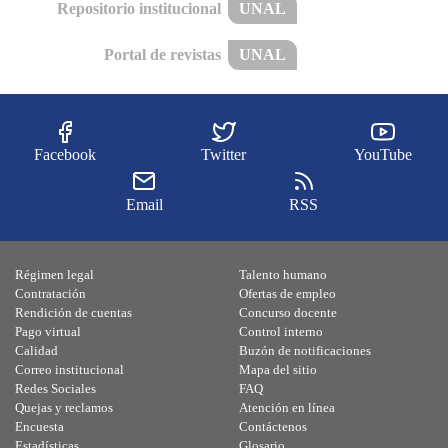
Repositorio institucional
UNAL
Portal de revistas
UNAL
Facebook
Twitter
YouTube
Email
RSS
Régimen legal
Talento humano
Contratación
Ofertas de empleo
Rendición de cuentas
Concurso docente
Pago virtual
Control interno
Calidad
Buzón de notificaciones
Correo institucional
Mapa del sitio
Redes Sociales
FAQ
Quejas y reclamos
Atención en línea
Encuesta
Contáctenos
Estadísticas
Glosario