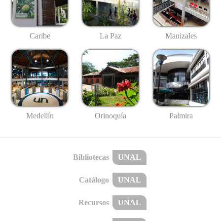
Caribe
La Paz
Manizales
Medellín
Palmira
Orinoquía
Bibliotecas
UNAL
Catálogo
UNAL
Recursos
UNAL