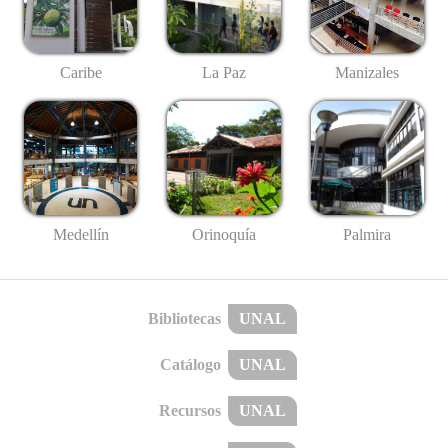
Caribe
La Paz
Manizales
Medellín
Palmira
Orinoquía
Bibliotecas
UNAL
Catálogo
UNAL
Recursos
UNAL