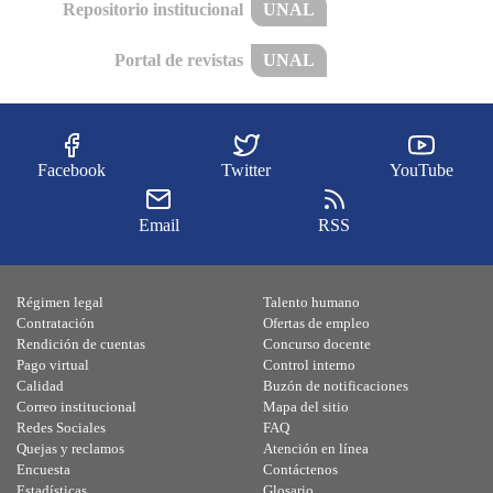
Repositorio institucional
UNAL
Portal de revistas
UNAL
Facebook
Twitter
YouTube
Email
RSS
Régimen legal
Talento humano
Contratación
Ofertas de empleo
Rendición de cuentas
Concurso docente
Pago virtual
Control interno
Calidad
Buzón de notificaciones
Correo institucional
Mapa del sitio
Redes Sociales
FAQ
Quejas y reclamos
Atención en línea
Encuesta
Contáctenos
Estadísticas
Glosario