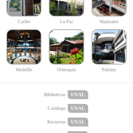
Caribe
La Paz
Manizales
Medellín
Palmira
Orinoquía
Bibliotecas
UNAL
Catálogo
UNAL
Recursos
UNAL