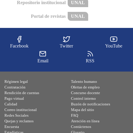
Repositorio institucional
UNAL
Portal de revistas
UNAL
Facebook
Twitter
YouTube
Email
RSS
Régimen legal
Talento humano
Contratación
Ofertas de empleo
Rendición de cuentas
Concurso docente
Pago virtual
Control interno
Calidad
Buzón de notificaciones
Correo institucional
Mapa del sitio
Redes Sociales
FAQ
Quejas y reclamos
Atención en línea
Encuesta
Contáctenos
Estadísticas
Glosario