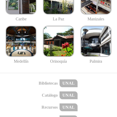
Caribe
La Paz
Manizales
Medellín
Palmira
Orinoquía
Bibliotecas
UNAL
Catálogo
UNAL
Recursos
UNAL