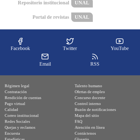
Repositorio institucional
UNAL
Portal de revistas
UNAL
Facebook
Twitter
YouTube
Email
RSS
Régimen legal
Talento humano
Contratación
Ofertas de empleo
Rendición de cuentas
Concurso docente
Pago virtual
Control interno
Calidad
Buzón de notificaciones
Correo institucional
Mapa del sitio
Redes Sociales
FAQ
Quejas y reclamos
Atención en línea
Encuesta
Contáctenos
Estadísticas
Glosario