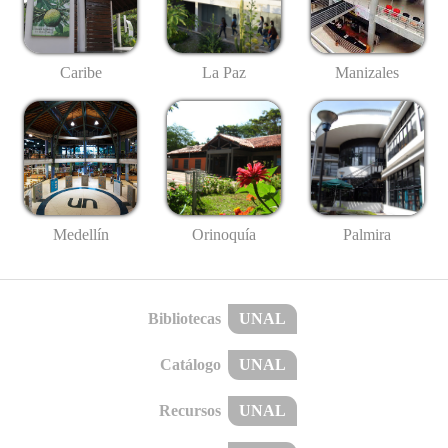
Caribe
La Paz
Manizales
Medellín
Palmira
Orinoquía
Bibliotecas
UNAL
Catálogo
UNAL
Recursos
UNAL