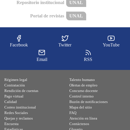
Repositorio institucional
UNAL
Portal de revistas
UNAL
Facebook
Twitter
YouTube
Email
RSS
Régimen legal
Talento humano
Contratación
Ofertas de empleo
Rendición de cuentas
Concurso docente
Pago virtual
Control interno
Calidad
Buzón de notificaciones
Correo institucional
Mapa del sitio
Redes Sociales
FAQ
Quejas y reclamos
Atención en línea
Encuesta
Contáctenos
Estadísticas
Glosario