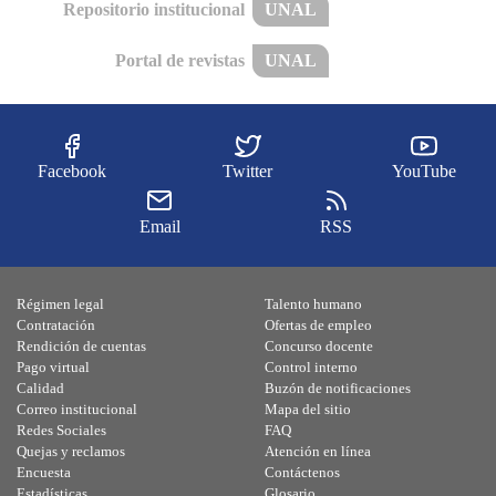
Repositorio institucional
UNAL
Portal de revistas
UNAL
Facebook
Twitter
YouTube
Email
RSS
Régimen legal
Talento humano
Contratación
Ofertas de empleo
Rendición de cuentas
Concurso docente
Pago virtual
Control interno
Calidad
Buzón de notificaciones
Correo institucional
Mapa del sitio
Redes Sociales
FAQ
Quejas y reclamos
Atención en línea
Encuesta
Contáctenos
Estadísticas
Glosario