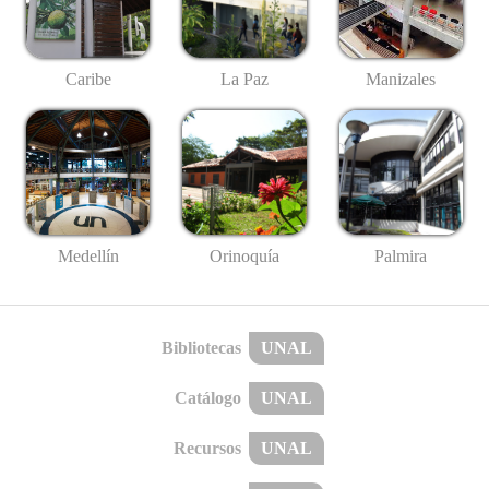
Caribe
La Paz
Manizales
Medellín
Palmira
Orinoquía
Bibliotecas
UNAL
Catálogo
UNAL
Recursos
UNAL