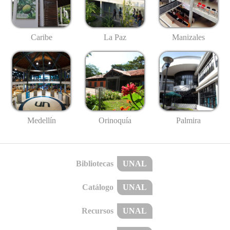
Caribe
La Paz
Manizales
Medellín
Palmira
Orinoquía
Bibliotecas
UNAL
Catálogo
UNAL
Recursos
UNAL