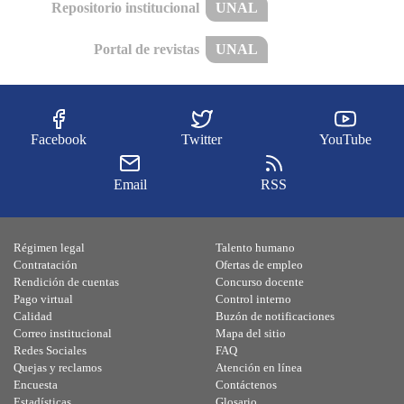
Repositorio institucional
UNAL
Portal de revistas
UNAL
Facebook
Twitter
YouTube
Email
RSS
Régimen legal
Talento humano
Contratación
Ofertas de empleo
Rendición de cuentas
Concurso docente
Pago virtual
Control interno
Calidad
Buzón de notificaciones
Correo institucional
Mapa del sitio
Redes Sociales
FAQ
Quejas y reclamos
Atención en línea
Encuesta
Contáctenos
Estadísticas
Glosario