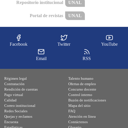
Repositorio institucional
UNAL
Portal de revistas
UNAL
Facebook
Twitter
YouTube
Email
RSS
Régimen legal
Talento humano
Contratación
Ofertas de empleo
Rendición de cuentas
Concurso docente
Pago virtual
Control interno
Calidad
Buzón de notificaciones
Correo institucional
Mapa del sitio
Redes Sociales
FAQ
Quejas y reclamos
Atención en línea
Encuesta
Contáctenos
Estadísticas
Glosario