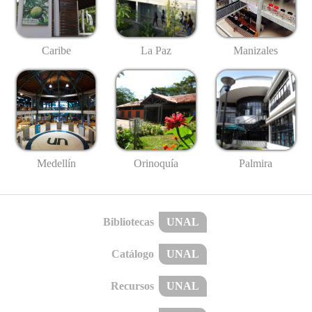
Caribe
La Paz
Manizales
Medellín
Palmira
Orinoquía
Bibliotecas
UNAL
Catálogo
UNAL
Recursos
UNAL