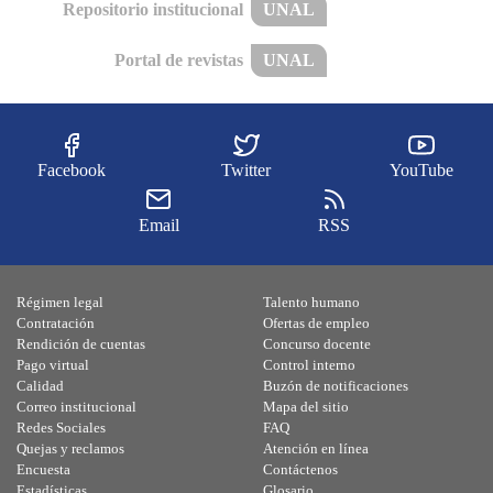
Repositorio institucional
UNAL
Portal de revistas
UNAL
Facebook
Twitter
YouTube
Email
RSS
Régimen legal
Talento humano
Contratación
Ofertas de empleo
Rendición de cuentas
Concurso docente
Pago virtual
Control interno
Calidad
Buzón de notificaciones
Correo institucional
Mapa del sitio
Redes Sociales
FAQ
Quejas y reclamos
Atención en línea
Encuesta
Contáctenos
Estadísticas
Glosario