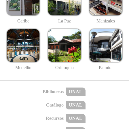
Caribe
La Paz
Manizales
Medellín
Palmira
Orinoquía
Bibliotecas
UNAL
Catálogo
UNAL
Recursos
UNAL