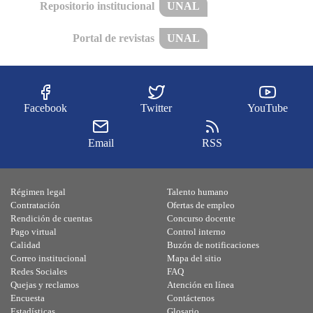
Repositorio institucional
UNAL
Portal de revistas
UNAL
Facebook
Twitter
YouTube
Email
RSS
Régimen legal
Talento humano
Contratación
Ofertas de empleo
Rendición de cuentas
Concurso docente
Pago virtual
Control interno
Calidad
Buzón de notificaciones
Correo institucional
Mapa del sitio
Redes Sociales
FAQ
Quejas y reclamos
Atención en línea
Encuesta
Contáctenos
Estadísticas
Glosario