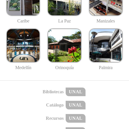
Caribe
La Paz
Manizales
Medellín
Palmira
Orinoquía
Bibliotecas
UNAL
Catálogo
UNAL
Recursos
UNAL