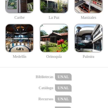
Caribe
La Paz
Manizales
Medellín
Palmira
Orinoquía
Bibliotecas
UNAL
Catálogo
UNAL
Recursos
UNAL