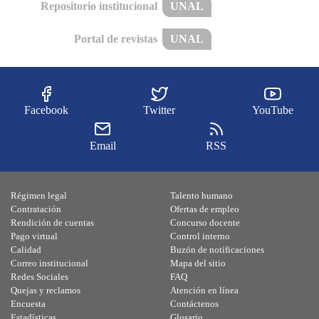
Repositorio institucional
UNAL
Portal de revistas
UNAL
Facebook
Twitter
YouTube
Email
RSS
Régimen legal
Talento humano
Contratación
Ofertas de empleo
Rendición de cuentas
Concurso docente
Pago virtual
Control interno
Calidad
Buzón de notificaciones
Correo institucional
Mapa del sitio
Redes Sociales
FAQ
Quejas y reclamos
Atención en línea
Encuesta
Contáctenos
Estadísticas
Glosario