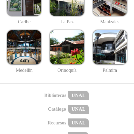
Caribe
La Paz
Manizales
Medellín
Palmira
Orinoquía
Bibliotecas
UNAL
Catálogo
UNAL
Recursos
UNAL