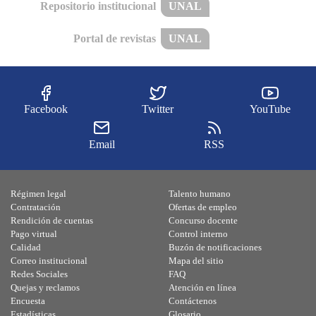
Repositorio institucional
UNAL
Portal de revistas
UNAL
Facebook
Twitter
YouTube
Email
RSS
Régimen legal
Talento humano
Contratación
Ofertas de empleo
Rendición de cuentas
Concurso docente
Pago virtual
Control interno
Calidad
Buzón de notificaciones
Correo institucional
Mapa del sitio
Redes Sociales
FAQ
Quejas y reclamos
Atención en línea
Encuesta
Contáctenos
Estadísticas
Glosario