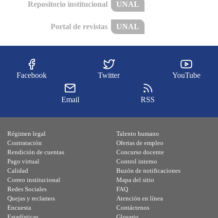
Repositorio institucional
UNAL
Portal de revistas
UNAL
Facebook
Twitter
YouTube
Email
RSS
Régimen legal
Talento humano
Contratación
Ofertas de empleo
Rendición de cuentas
Concurso docente
Pago virtual
Control interno
Calidad
Buzón de notificaciones
Correo institucional
Mapa del sitio
Redes Sociales
FAQ
Quejas y reclamos
Atención en línea
Encuesta
Contáctenos
Estadísticas
Glosario