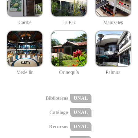
Caribe
La Paz
Manizales
Medellín
Palmira
Orinoquía
Bibliotecas
UNAL
Catálogo
UNAL
Recursos
UNAL