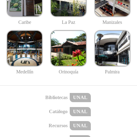
Caribe
La Paz
Manizales
Medellín
Palmira
Orinoquía
Bibliotecas
UNAL
Catálogo
UNAL
Recursos
UNAL