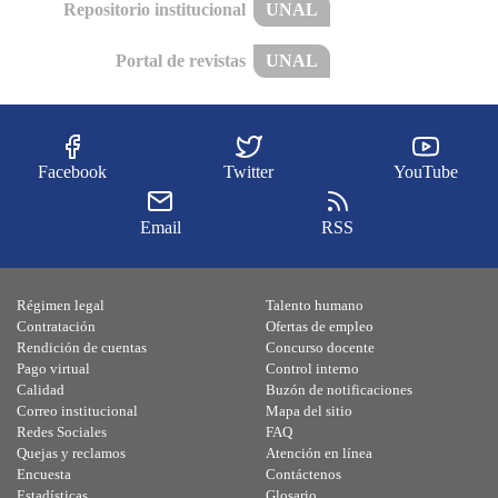
Repositorio institucional
UNAL
Portal de revistas
UNAL
Facebook
Twitter
YouTube
Email
RSS
Régimen legal
Talento humano
Contratación
Ofertas de empleo
Rendición de cuentas
Concurso docente
Pago virtual
Control interno
Calidad
Buzón de notificaciones
Correo institucional
Mapa del sitio
Redes Sociales
FAQ
Quejas y reclamos
Atención en línea
Encuesta
Contáctenos
Estadísticas
Glosario