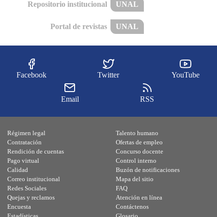
Repositorio institucional
UNAL
Portal de revistas
UNAL
Facebook
Twitter
YouTube
Email
RSS
Régimen legal
Talento humano
Contratación
Ofertas de empleo
Rendición de cuentas
Concurso docente
Pago virtual
Control interno
Calidad
Buzón de notificaciones
Correo institucional
Mapa del sitio
Redes Sociales
FAQ
Quejas y reclamos
Atención en línea
Encuesta
Contáctenos
Estadísticas
Glosario