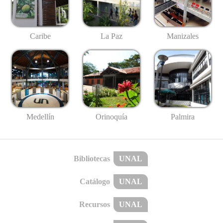
Caribe
La Paz
Manizales
Medellín
Palmira
Orinoquía
Bibliotecas
UNAL
Catálogo
UNAL
Recursos
UNAL