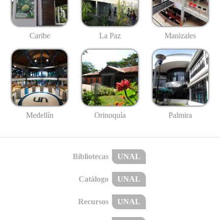
Caribe
La Paz
Manizales
Medellín
Palmira
Orinoquía
Bibliotecas
UNAL
Catálogo
UNAL
Recursos
UNAL