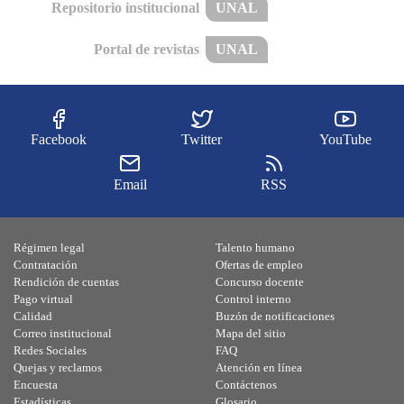
Repositorio institucional
UNAL
Portal de revistas
UNAL
Facebook
Twitter
YouTube
Email
RSS
Régimen legal
Talento humano
Contratación
Ofertas de empleo
Rendición de cuentas
Concurso docente
Pago virtual
Control interno
Calidad
Buzón de notificaciones
Correo institucional
Mapa del sitio
Redes Sociales
FAQ
Quejas y reclamos
Atención en línea
Encuesta
Contáctenos
Estadísticas
Glosario