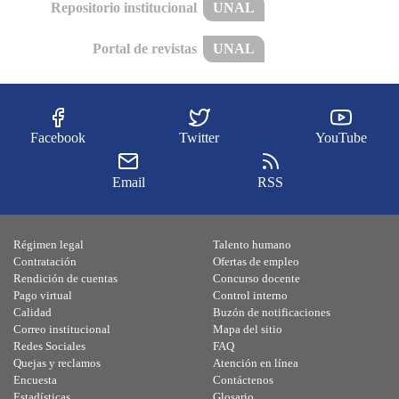
Repositorio institucional
UNAL
Portal de revistas
UNAL
Facebook
Twitter
YouTube
Email
RSS
Régimen legal
Talento humano
Contratación
Ofertas de empleo
Rendición de cuentas
Concurso docente
Pago virtual
Control interno
Calidad
Buzón de notificaciones
Correo institucional
Mapa del sitio
Redes Sociales
FAQ
Quejas y reclamos
Atención en línea
Encuesta
Contáctenos
Estadísticas
Glosario