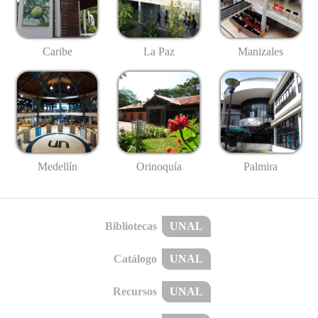
Caribe
La Paz
Manizales
Medellín
Palmira
Orinoquía
Bibliotecas
UNAL
Catálogo
UNAL
Recursos
UNAL