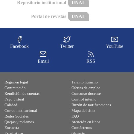
Repositorio institucional
UNAL
Portal de revistas
UNAL
Facebook
Twitter
YouTube
Email
RSS
Régimen legal
Talento humano
Contratación
Ofertas de empleo
Rendición de cuentas
Concurso docente
Pago virtual
Control interno
Calidad
Buzón de notificaciones
Correo institucional
Mapa del sitio
Redes Sociales
FAQ
Quejas y reclamos
Atención en línea
Encuesta
Contáctenos
Estadísticas
Glosario