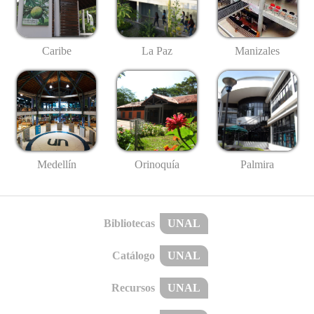
Caribe
La Paz
Manizales
Medellín
Palmira
Orinoquía
Bibliotecas
UNAL
Catálogo
UNAL
Recursos
UNAL