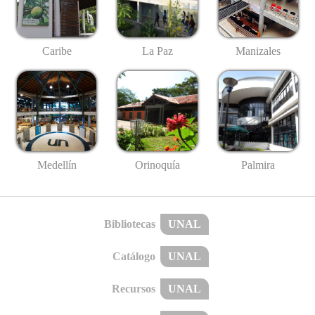
Caribe
La Paz
Manizales
Medellín
Palmira
Orinoquía
Bibliotecas
UNAL
Catálogo
UNAL
Recursos
UNAL