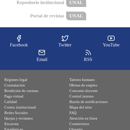
Repositorio institucional
UNAL
Portal de revistas
UNAL
Facebook
Twitter
YouTube
Email
RSS
Régimen legal
Talento humano
Contratación
Ofertas de empleo
Rendición de cuentas
Concurso docente
Pago virtual
Control interno
Calidad
Buzón de notificaciones
Correo institucional
Mapa del sitio
Redes Sociales
FAQ
Quejas y reclamos
Atención en línea
Encuesta
Contáctenos
Estadísticas
Glosario