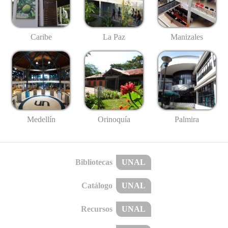
Caribe
La Paz
Manizales
Medellín
Palmira
Orinoquía
Bibliotecas
UNAL
Catálogo
UNAL
Recursos
UNAL