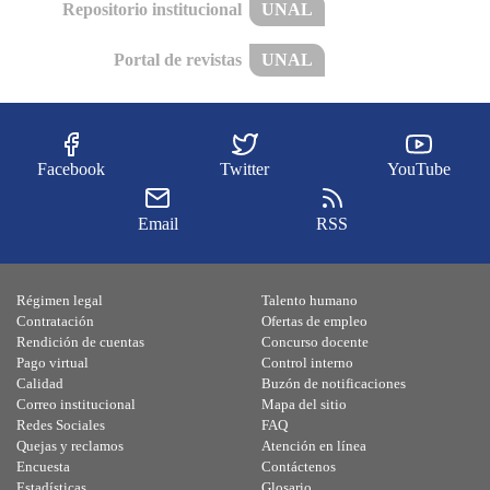
Repositorio institucional
UNAL
Portal de revistas
UNAL
Facebook
Twitter
YouTube
Email
RSS
Régimen legal
Talento humano
Contratación
Ofertas de empleo
Rendición de cuentas
Concurso docente
Pago virtual
Control interno
Calidad
Buzón de notificaciones
Correo institucional
Mapa del sitio
Redes Sociales
FAQ
Quejas y reclamos
Atención en línea
Encuesta
Contáctenos
Estadísticas
Glosario