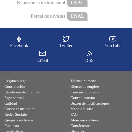
Repositorio institucional
UNAL
Portal de revistas
UNAL
Facebook
Twitter
YouTube
Email
RSS
Régimen legal
Talento humano
Contratación
Ofertas de empleo
Rendición de cuentas
Concurso docente
Pago virtual
Control interno
Calidad
Buzón de notificaciones
Correo institucional
Mapa del sitio
Redes Sociales
FAQ
Quejas y reclamos
Atención en línea
Encuesta
Contáctenos
Estadísticas
Glosario