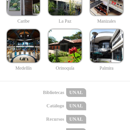
Caribe
La Paz
Manizales
Medellín
Palmira
Orinoquía
Bibliotecas
UNAL
Catálogo
UNAL
Recursos
UNAL