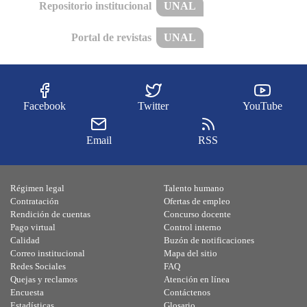
Repositorio institucional
UNAL
Portal de revistas
UNAL
Facebook
Twitter
YouTube
Email
RSS
Régimen legal
Talento humano
Contratación
Ofertas de empleo
Rendición de cuentas
Concurso docente
Pago virtual
Control interno
Calidad
Buzón de notificaciones
Correo institucional
Mapa del sitio
Redes Sociales
FAQ
Quejas y reclamos
Atención en línea
Encuesta
Contáctenos
Estadísticas
Glosario