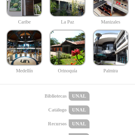
Caribe
La Paz
Manizales
Medellín
Palmira
Orinoquía
Bibliotecas
UNAL
Catálogo
UNAL
Recursos
UNAL