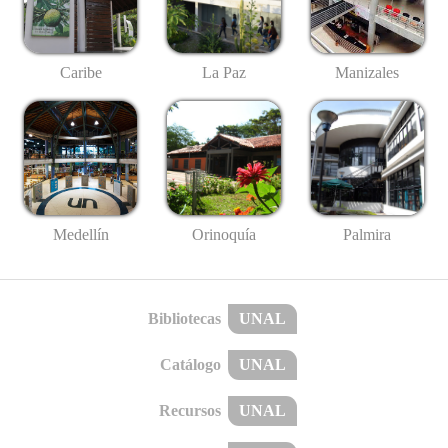
Caribe
La Paz
Manizales
Medellín
Palmira
Orinoquía
Bibliotecas
UNAL
Catálogo
UNAL
Recursos
UNAL