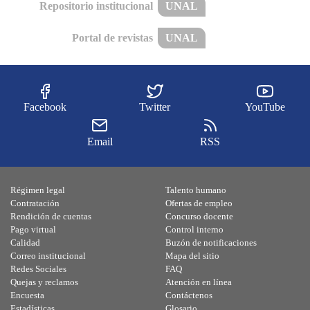
Repositorio institucional
UNAL
Portal de revistas
UNAL
Facebook
Twitter
YouTube
Email
RSS
Régimen legal
Talento humano
Contratación
Ofertas de empleo
Rendición de cuentas
Concurso docente
Pago virtual
Control interno
Calidad
Buzón de notificaciones
Correo institucional
Mapa del sitio
Redes Sociales
FAQ
Quejas y reclamos
Atención en línea
Encuesta
Contáctenos
Estadísticas
Glosario