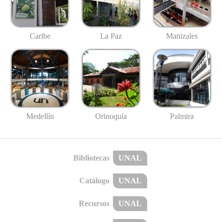
Caribe
La Paz
Manizales
Medellín
Palmira
Orinoquía
Bibliotecas
UNAL
Catálogo
UNAL
Recursos
UNAL