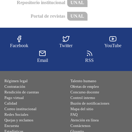
Repositorio institucional
UNAL
Portal de revistas
UNAL
Facebook
Twitter
YouTube
Email
RSS
Régimen legal
Talento humano
Contratación
Ofertas de empleo
Rendición de cuentas
Concurso docente
Pago virtual
Control interno
Calidad
Buzón de notificaciones
Correo institucional
Mapa del sitio
Redes Sociales
FAQ
Quejas y reclamos
Atención en línea
Encuesta
Contáctenos
Estadísticas
Glosario