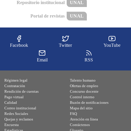
Repositorio institucional
UNAL
Portal de revistas
UNAL
Facebook
Twitter
YouTube
Email
RSS
Régimen legal
Talento humano
Contratación
Ofertas de empleo
Rendición de cuentas
Concurso docente
Pago virtual
Control interno
Calidad
Buzón de notificaciones
Correo institucional
Mapa del sitio
Redes Sociales
FAQ
Quejas y reclamos
Atención en línea
Encuesta
Contáctenos
Estadísticas
Glosario