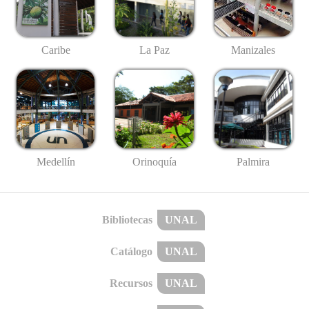
Caribe
La Paz
Manizales
Medellín
Palmira
Orinoquía
Bibliotecas
UNAL
Catálogo
UNAL
Recursos
UNAL