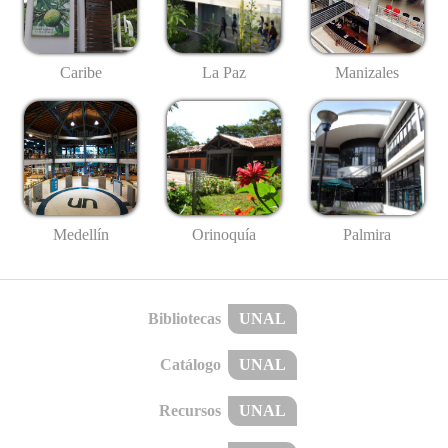
Caribe
La Paz
Manizales
Medellín
Palmira
Orinoquía
Bibliotecas
UNAL
Catálogo
UNAL
Recursos
UNAL