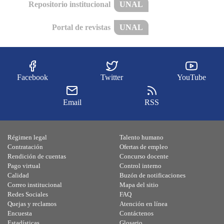
Repositorio institucional
UNAL
Portal de revistas
UNAL
Facebook
Twitter
YouTube
Email
RSS
Régimen legal
Talento humano
Contratación
Ofertas de empleo
Rendición de cuentas
Concurso docente
Pago virtual
Control interno
Calidad
Buzón de notificaciones
Correo institucional
Mapa del sitio
Redes Sociales
FAQ
Quejas y reclamos
Atención en línea
Encuesta
Contáctenos
Estadísticas
Glosario