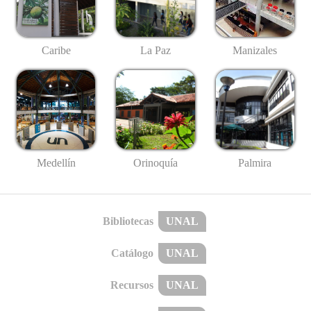
Caribe
La Paz
Manizales
Medellín
Palmira
Orinoquía
Bibliotecas
UNAL
Catálogo
UNAL
Recursos
UNAL