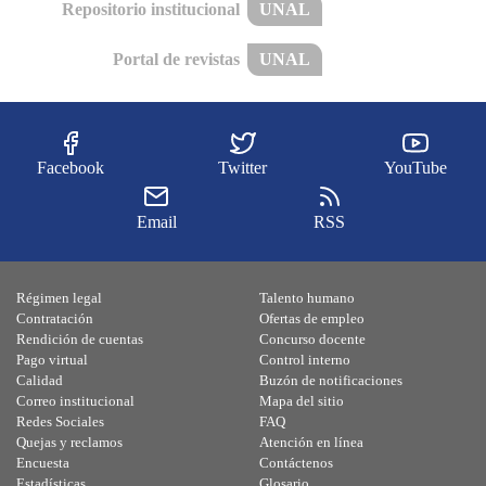
Repositorio institucional
UNAL
Portal de revistas
UNAL
Facebook
Twitter
YouTube
Email
RSS
Régimen legal
Talento humano
Contratación
Ofertas de empleo
Rendición de cuentas
Concurso docente
Pago virtual
Control interno
Calidad
Buzón de notificaciones
Correo institucional
Mapa del sitio
Redes Sociales
FAQ
Quejas y reclamos
Atención en línea
Encuesta
Contáctenos
Estadísticas
Glosario