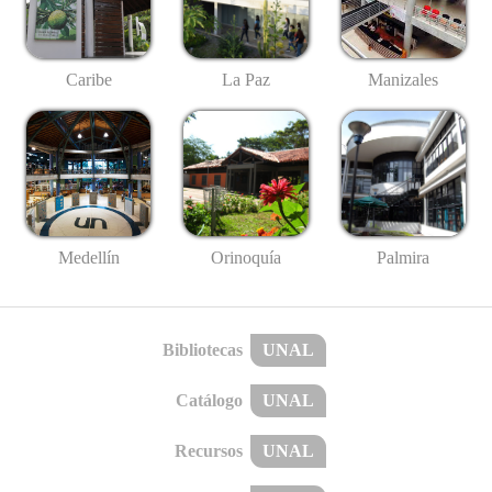
Caribe
La Paz
Manizales
Medellín
Palmira
Orinoquía
Bibliotecas
UNAL
Catálogo
UNAL
Recursos
UNAL