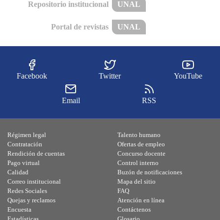
Repositorio institucional
UNAL
Portal de revistas
UNAL
Facebook
Twitter
YouTube
Email
RSS
Régimen legal
Talento humano
Contratación
Ofertas de empleo
Rendición de cuentas
Concurso docente
Pago virtual
Control interno
Calidad
Buzón de notificaciones
Correo institucional
Mapa del sitio
Redes Sociales
FAQ
Quejas y reclamos
Atención en línea
Encuesta
Contáctenos
Estadísticas
Glosario