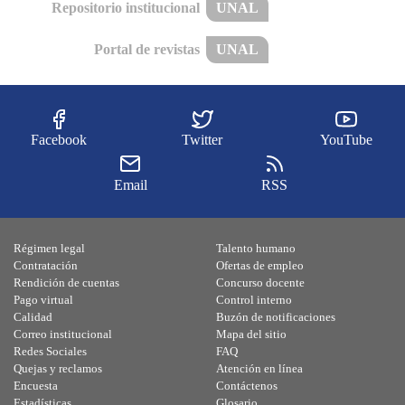
Repositorio institucional
UNAL
Portal de revistas
UNAL
Facebook
Twitter
YouTube
Email
RSS
Régimen legal
Talento humano
Contratación
Ofertas de empleo
Rendición de cuentas
Concurso docente
Pago virtual
Control interno
Calidad
Buzón de notificaciones
Correo institucional
Mapa del sitio
Redes Sociales
FAQ
Quejas y reclamos
Atención en línea
Encuesta
Contáctenos
Estadísticas
Glosario