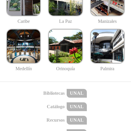
Caribe
La Paz
Manizales
Medellín
Palmira
Orinoquía
Bibliotecas
UNAL
Catálogo
UNAL
Recursos
UNAL