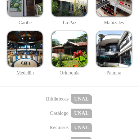
Caribe
La Paz
Manizales
Medellín
Palmira
Orinoquía
Bibliotecas
UNAL
Catálogo
UNAL
Recursos
UNAL