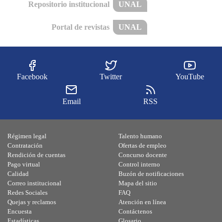
Repositorio institucional
UNAL
Portal de revistas
UNAL
Facebook
Twitter
YouTube
Email
RSS
Régimen legal
Talento humano
Contratación
Ofertas de empleo
Rendición de cuentas
Concurso docente
Pago virtual
Control interno
Calidad
Buzón de notificaciones
Correo institucional
Mapa del sitio
Redes Sociales
FAQ
Quejas y reclamos
Atención en línea
Encuesta
Contáctenos
Estadísticas
Glosario