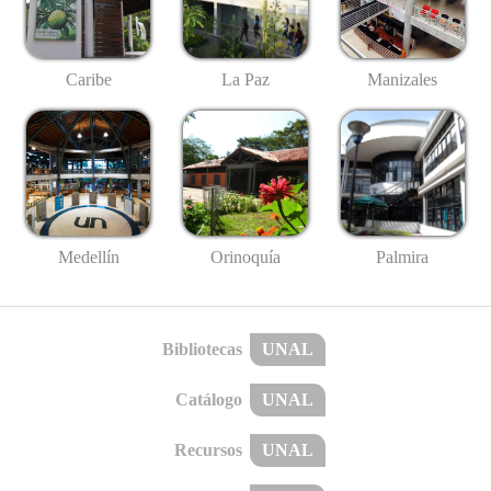
Caribe
La Paz
Manizales
Medellín
Palmira
Orinoquía
Bibliotecas
UNAL
Catálogo
UNAL
Recursos
UNAL