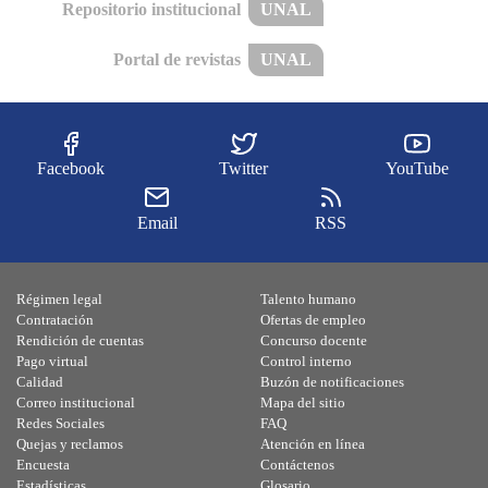
Repositorio institucional
UNAL
Portal de revistas
UNAL
Facebook
Twitter
YouTube
Email
RSS
Régimen legal
Talento humano
Contratación
Ofertas de empleo
Rendición de cuentas
Concurso docente
Pago virtual
Control interno
Calidad
Buzón de notificaciones
Correo institucional
Mapa del sitio
Redes Sociales
FAQ
Quejas y reclamos
Atención en línea
Encuesta
Contáctenos
Estadísticas
Glosario